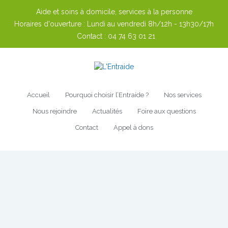
Aide et soins à domicile, services à la personne
Horaires d'ouverture :
Lundi au vendredi 8h/12h - 13h30/17h
Contact :
04 74 63 01 21
Accueil
Pourquoi choisir l’Entraide ?
Nos services
Nous rejoindre
Actualités
Foire aux questions
Contact
Appel à dons