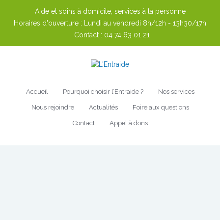
Aide et soins à domicile, services à la personne
Horaires d'ouverture :
Lundi au vendredi 8h/12h - 13h30/17h
Contact :
04 74 63 01 21
Accueil
Pourquoi choisir l’Entraide ?
Nos services
Nous rejoindre
Actualités
Foire aux questions
Contact
Appel à dons