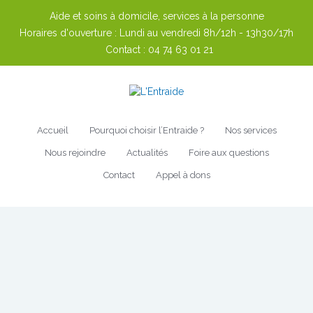
Aide et soins à domicile, services à la personne
Horaires d'ouverture :
Lundi au vendredi 8h/12h - 13h30/17h
Contact :
04 74 63 01 21
Accueil
Pourquoi choisir l’Entraide ?
Nos services
Nous rejoindre
Actualités
Foire aux questions
Contact
Appel à dons