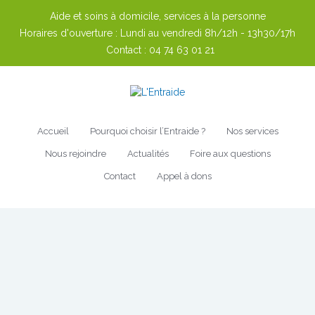
Aide et soins à domicile, services à la personne
Horaires d'ouverture :
Lundi au vendredi 8h/12h - 13h30/17h
Contact :
04 74 63 01 21
Accueil
Pourquoi choisir l’Entraide ?
Nos services
Nous rejoindre
Actualités
Foire aux questions
Contact
Appel à dons